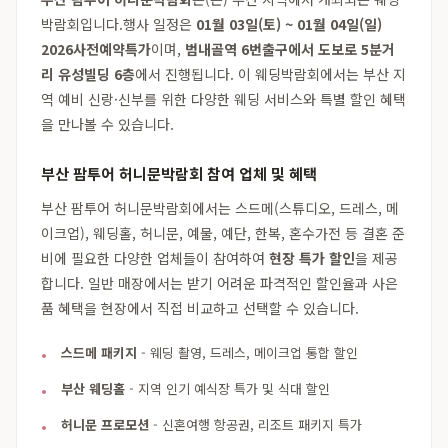
박람회입니다.행사 일정은
01월 03일(토) ~ 01월 04일(일)
2026사전예약특가
이며,
범내골역 6번출구에서 도보로 5분거
리 유성빌딩 6층
에서 진행됩니다. 이 웨딩박람회에서는 부산 지
역 예비 신랑·신부를 위한 다양한 웨딩 서비스와 특별 할인 혜택
을 만나볼 수 있습니다.
부산 팜투어 허니문박람회 참여 업체 및 혜택
부산 팜투어 허니문박람회에서는 스드메(스튜디오, 드레스, 메
이크업), 웨딩홀, 허니문, 예물, 예단, 한복, 혼수가전 등 결혼 준
비에 필요한 다양한 업체들이 참여하여
현장 특가 할인
을 제공
합니다. 일반 매장에서는 받기 어려운 파격적인 할인율과 사은
품 혜택을 현장에서 직접 비교하고 선택할 수 있습니다.
스드메 패키지
- 웨딩 촬영, 드레스, 메이크업 통합 할인
부산 웨딩홀
- 지역 인기 예식장 특가 및 식대 할인
허니문 프로모션
- 신혼여행 항공권, 리조트 패키지 특가