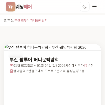
W
웨딩
페어
홈
/
부산
/
부산 팜투어 허니문박람회
부산
부산 팜투어 허니문박람회
01월 03일(토) ~ 01월 04일(일) 2026사전예약특가
부산
범내골역 6번출구에서 도보로 5분거리 유성빌딩 6층