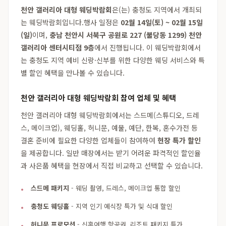
천안 갤러리아 대형 웨딩박람회
은(는) 충청도 지역에서 개최되
는 웨딩박람회입니다.행사 일정은
02월 14일(토) ~ 02월 15일
(일)
이며,
충남 천안시 서북구 공원로 227 (불당동 1299) 천안
갤러리아 센터시티점 9층
에서 진행됩니다. 이 웨딩박람회에서
는 충청도 지역 예비 신랑·신부를 위한 다양한 웨딩 서비스와 특
별 할인 혜택을 만나볼 수 있습니다.
천안 갤러리아 대형 웨딩박람회 참여 업체 및 혜택
천안 갤러리아 대형 웨딩박람회에서는 스드메(스튜디오, 드레
스, 메이크업), 웨딩홀, 허니문, 예물, 예단, 한복, 혼수가전 등
결혼 준비에 필요한 다양한 업체들이 참여하여
현장 특가 할인
을 제공합니다. 일반 매장에서는 받기 어려운 파격적인 할인율
과 사은품 혜택을 현장에서 직접 비교하고 선택할 수 있습니다.
스드메 패키지
- 웨딩 촬영, 드레스, 메이크업 통합 할인
충청도 웨딩홀
- 지역 인기 예식장 특가 및 식대 할인
허니문 프로모션
- 신혼여행 항공권, 리조트 패키지 특가