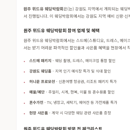
원주 위드유 웨딩박람회
은(는) 강원도 지역에서 개최되는 웨
서 진행됩니다. 이 웨딩박람회에서는 강원도 지역 예비 신랑·신
원주 위드유 웨딩박람회 참여 업체 및 혜택
원주 위드유 웨딩박람회에서는 스드메(스튜디오, 드레스, 메이크업
서는 받기 어려운 파격적인 할인율과 사은품 혜택을 현장에서 직
스드메 패키지
- 웨딩 촬영, 드레스, 메이크업 통합 할인
강원도 웨딩홀
- 지역 인기 예식장 특가 및 식대 할인
허니문 프로모션
- 신혼여행 항공권, 리조트 패키지 특가
예물/예단
- 주얼리, 시계, 한복, 이불 등 혼수용품 할인
혼수가전
- TV, 냉장고, 세탁기, 에어컨 등 가전제품 특가
현장 사은품
- 계약 시 다양한 웨딩 관련 사은품 증정
원주 위드유 웨딩박람회 방문 전 체크리스트