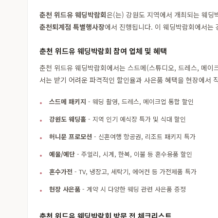
춘천 위드유 웨딩박람회
은(는) 강원도 지역에서 개최되는 웨
춘천퇴계점 특별행사장
에서 진행됩니다. 이 웨딩박람회에서는 강
춘천 위드유 웨딩박람회 참여 업체 및 혜택
춘천 위드유 웨딩박람회에서는 스드메(스튜디오, 드레스, 메이크업
서는 받기 어려운 파격적인 할인율과 사은품 혜택을 현장에서 직
스드메 패키지
- 웨딩 촬영, 드레스, 메이크업 통합 할인
강원도 웨딩홀
- 지역 인기 예식장 특가 및 식대 할인
허니문 프로모션
- 신혼여행 항공권, 리조트 패키지 특가
예물/예단
- 주얼리, 시계, 한복, 이불 등 혼수용품 할인
혼수가전
- TV, 냉장고, 세탁기, 에어컨 등 가전제품 특가
현장 사은품
- 계약 시 다양한 웨딩 관련 사은품 증정
춘천 위드유 웨딩박람회 방문 전 체크리스트