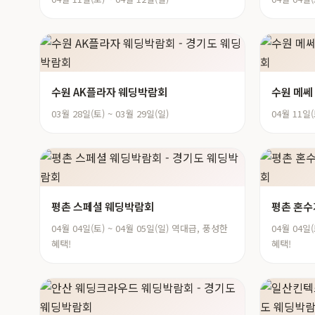
수원 AK플라자 웨딩박람회
수원 메쎄
03월 28일(토) ~ 03월 29일(일)
04월 11일(
평촌 스페셜 웨딩박람회
평촌 혼수
04월 04일(토) ~ 04월 05일(일) 역대급, 풍성한
04월 04일
혜택!
혜택!