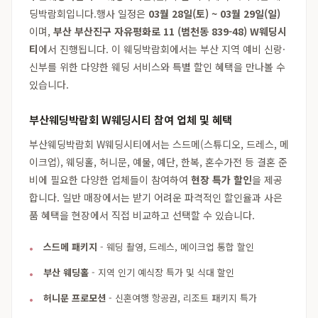
딩박람회입니다.행사 일정은
03월 28일(토) ~ 03월 29일(일)
이며,
부산 부산진구 자유평화로 11 (범천동 839-48) W웨딩시
티
에서 진행됩니다. 이 웨딩박람회에서는 부산 지역 예비 신랑·
신부를 위한 다양한 웨딩 서비스와 특별 할인 혜택을 만나볼 수
있습니다.
부산웨딩박람회 W웨딩시티 참여 업체 및 혜택
부산웨딩박람회 W웨딩시티에서는 스드메(스튜디오, 드레스, 메
이크업), 웨딩홀, 허니문, 예물, 예단, 한복, 혼수가전 등 결혼 준
비에 필요한 다양한 업체들이 참여하여
현장 특가 할인
을 제공
합니다. 일반 매장에서는 받기 어려운 파격적인 할인율과 사은
품 혜택을 현장에서 직접 비교하고 선택할 수 있습니다.
스드메 패키지
- 웨딩 촬영, 드레스, 메이크업 통합 할인
부산 웨딩홀
- 지역 인기 예식장 특가 및 식대 할인
허니문 프로모션
- 신혼여행 항공권, 리조트 패키지 특가