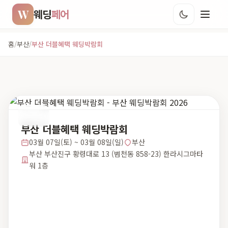
W
웨딩
페어
홈
/
부산
/
부산 더블혜택 웨딩박람회
부산
부산 더블혜택 웨딩박람회
03월 07일(토) ~ 03월 08일(일)
부산
부산 부산진구 황령대로 13 (범천동 858-23) 한라시그마타
워 1층