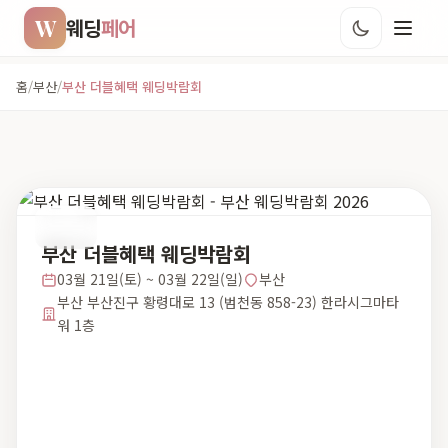
W
웨딩
페어
홈
/
부산
/
부산 더블혜택 웨딩박람회
부산
부산 더블혜택 웨딩박람회
03월 21일(토) ~ 03월 22일(일)
부산
부산 부산진구 황령대로 13 (범천동 858-23) 한라시그마타
워 1층