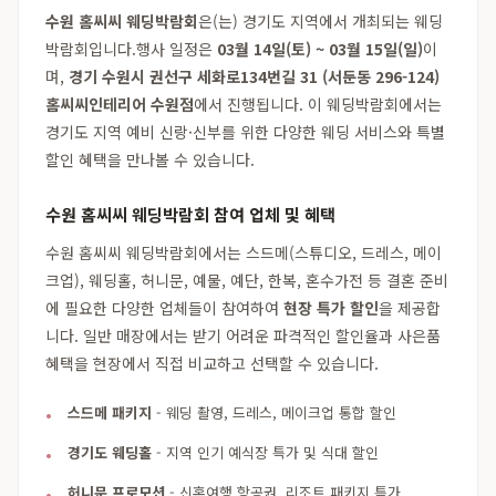
수원 홈씨씨 웨딩박람회
은(는) 경기도 지역에서 개최되는 웨딩
박람회입니다.행사 일정은
03월 14일(토) ~ 03월 15일(일)
이
며,
경기 수원시 권선구 세화로134번길 31 (서둔동 296-124)
홈씨씨인테리어 수원점
에서 진행됩니다. 이 웨딩박람회에서는
경기도 지역 예비 신랑·신부를 위한 다양한 웨딩 서비스와 특별
할인 혜택을 만나볼 수 있습니다.
수원 홈씨씨 웨딩박람회 참여 업체 및 혜택
수원 홈씨씨 웨딩박람회에서는 스드메(스튜디오, 드레스, 메이
크업), 웨딩홀, 허니문, 예물, 예단, 한복, 혼수가전 등 결혼 준비
에 필요한 다양한 업체들이 참여하여
현장 특가 할인
을 제공합
니다. 일반 매장에서는 받기 어려운 파격적인 할인율과 사은품
혜택을 현장에서 직접 비교하고 선택할 수 있습니다.
스드메 패키지
- 웨딩 촬영, 드레스, 메이크업 통합 할인
경기도 웨딩홀
- 지역 인기 예식장 특가 및 식대 할인
허니문 프로모션
- 신혼여행 항공권, 리조트 패키지 특가