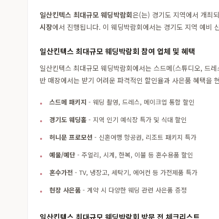
일산킨텍스 최대규모 웨딩박람회
은(는) 경기도 지역에서 개최
시장
에서 진행됩니다. 이 웨딩박람회에서는 경기도 지역 예비 신
일산킨텍스 최대규모 웨딩박람회 참여 업체 및 혜택
일산킨텍스 최대규모 웨딩박람회에서는 스드메(스튜디오, 드레스, 
반 매장에서는 받기 어려운 파격적인 할인율과 사은품 혜택을 현
스드메 패키지
- 웨딩 촬영, 드레스, 메이크업 통합 할인
경기도 웨딩홀
- 지역 인기 예식장 특가 및 식대 할인
허니문 프로모션
- 신혼여행 항공권, 리조트 패키지 특가
예물/예단
- 주얼리, 시계, 한복, 이불 등 혼수용품 할인
혼수가전
- TV, 냉장고, 세탁기, 에어컨 등 가전제품 특가
현장 사은품
- 계약 시 다양한 웨딩 관련 사은품 증정
일산킨텍스 최대규모 웨딩박람회 방문 전 체크리스트