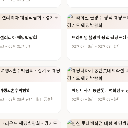
 갤러리아 웨딩박람회
브라이덜 블랑쉬 평택 웨딩드레
토) ~ 02월 01일(일)
02월 07일(토) ~ 02월 08일(일)
혼여행&혼수박람회
웨딩더하기 동탄롯데백화점 웨
(토) ~ 02월 08일(일) 역대급, 풍성한
02월 07일(토) ~ 02월 08일(일)