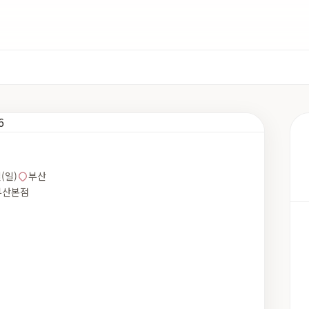
일(일)
부산
 부산본점