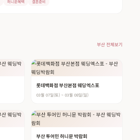
허니문혜택
결혼준비
부산 전체보기
롯데백화점 부산본점 웨딩엑스포
03월 07일(토) ~ 03월 08일(일)
부산 투어민 허니문 박람회