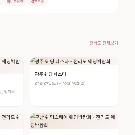
허니문혜택
결혼준비
전라도 전체보기
광주 웨딩 페스타
02월 07일(토) ~ 02월 08일(일)
상담만 받아도