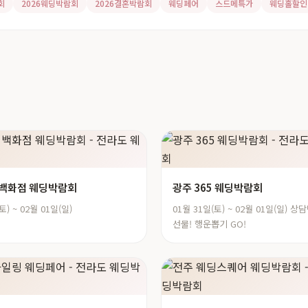
회
2026웨딩박람회
2026결혼박람회
웨딩페어
스드메특가
웨딩홀할인
데백화점 웨딩박람회
광주 365 웨딩박람회
토) ~ 02월 01일(일)
01월 31일(토) ~ 02월 01일(일) 
선물! 행운뽑기 GO!