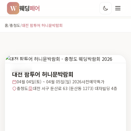
W
웨딩
페어
홈
/
충청도
/
대전 팜투어 허니문박람회
충청도
대전 팜투어 허니문박람회
04월 04일(토) ~ 04월 05일(일) 2026사전예약특가
충청도
대전 서구 둔산로 63 (둔산동 1273) 대자빌딩 4층