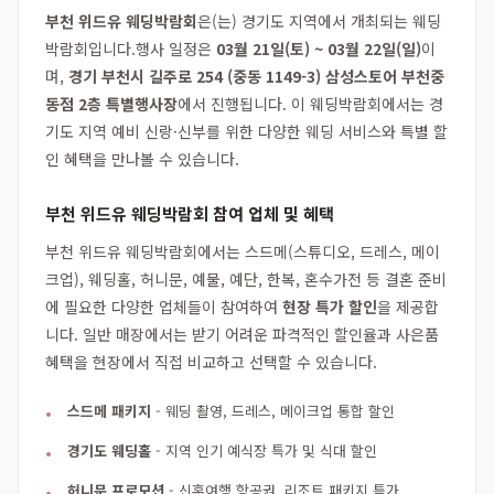
부천 위드유 웨딩박람회
은(는) 경기도 지역에서 개최되는 웨딩
박람회입니다.행사 일정은
03월 21일(토) ~ 03월 22일(일)
이
며,
경기 부천시 길주로 254 (중동 1149-3) 삼성스토어 부천중
동점 2층 특별행사장
에서 진행됩니다. 이 웨딩박람회에서는 경
기도 지역 예비 신랑·신부를 위한 다양한 웨딩 서비스와 특별 할
인 혜택을 만나볼 수 있습니다.
부천 위드유 웨딩박람회 참여 업체 및 혜택
부천 위드유 웨딩박람회에서는 스드메(스튜디오, 드레스, 메이
크업), 웨딩홀, 허니문, 예물, 예단, 한복, 혼수가전 등 결혼 준비
에 필요한 다양한 업체들이 참여하여
현장 특가 할인
을 제공합
니다. 일반 매장에서는 받기 어려운 파격적인 할인율과 사은품
혜택을 현장에서 직접 비교하고 선택할 수 있습니다.
스드메 패키지
- 웨딩 촬영, 드레스, 메이크업 통합 할인
경기도 웨딩홀
- 지역 인기 예식장 특가 및 식대 할인
허니문 프로모션
- 신혼여행 항공권, 리조트 패키지 특가